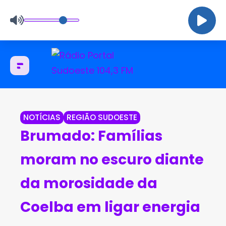
NOTÍCIAS
REGIÃO SUDOESTE
Brumado: Famílias
moram no escuro diante
da morosidade da
Coelba em ligar energia