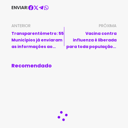
ENVIAR:
ANTERIOR
PRÓXIMA
Transparentômetro: 55
Vacina contra
Municípios já enviaram
influenza é liberada
as informações ao
para toda população a
Painel dos Festejos
partir de 6 meses de
Juninos
idade
Recomendado