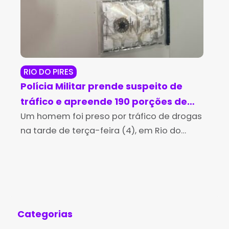
RIO DO PIRES
JE
Polícia Militar prende suspeito de
Op
tráfico e apreende 190 porções de
ma
cocaína em Rio do Pires
Um homem foi preso por tráfico de drogas
cr
A P
na tarde de terça-feira (4), em Rio do
man
Je
Pires, após uma perseguição realizada por
Per
policiais militares da 4ª Companhia
Jeq
Independente da Polícia
man
Categorias