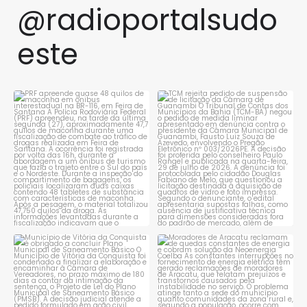
@radioportalsudo
este
PRF apreende quase 48 quilos
TCM rejeita pedido de
de maconha em ônibus
...
suspensão de licitação da
...
1
0
1
0
Município de Vitória da
Moradores de Aracatu
Conquista é obrigado a
...
reclamam de quedas
constantes
...
1
0
1
0