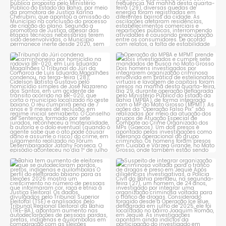
Tribunal do Júri condena
Operação do MPBA e MPMT
caminhoneiro por
...
prende dois investigados e
...
1
0
1
0
Bahia tem aumento de eleitores
Suspeito de integrar
que se autodeclaram
...
organização criminosa
voltada
...
1
0
1
0