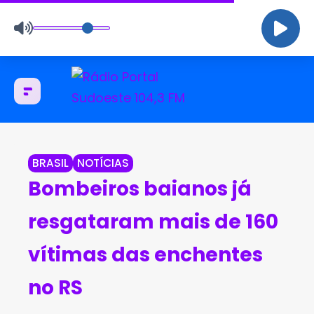
BRASIL
NOTÍCIAS
Bombeiros baianos já
resgataram mais de 160
vítimas das enchentes
no RS