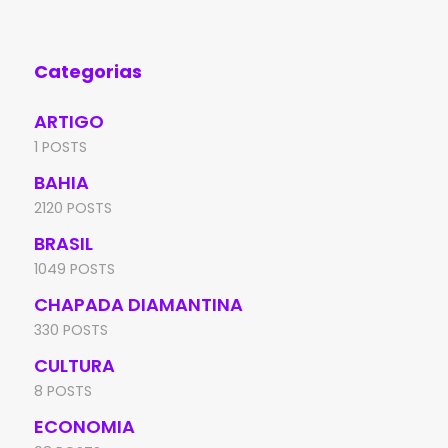
Anísio Teixeira (Inep),
Ed
Categorias
ARTIGO
1 POSTS
BAHIA
2120 POSTS
BRASIL
1049 POSTS
CHAPADA DIAMANTINA
330 POSTS
CULTURA
8 POSTS
ECONOMIA