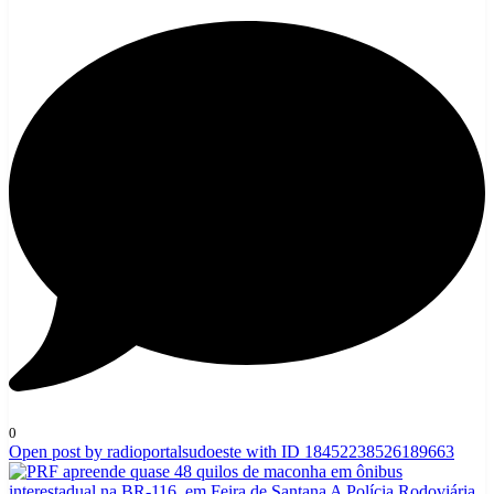
0
Open post by radioportalsudoeste with ID 18452238526189663