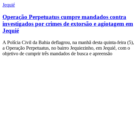
Jequié
Operação Perpetuatus cumpre mandados contra
investigados por crimes de extorsão e agiotagem em
Jequié
A Polícia Civil da Bahia deflagrou, na manhã desta quinta-feira (5),
a Operação Perpetuatus, no bairro Jequiezinho, em Jequié, com o
objetivo de cumprir três mandados de busca e apreensão