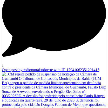
0
Open post by radioportalsudoeste with ID 17941062351291415