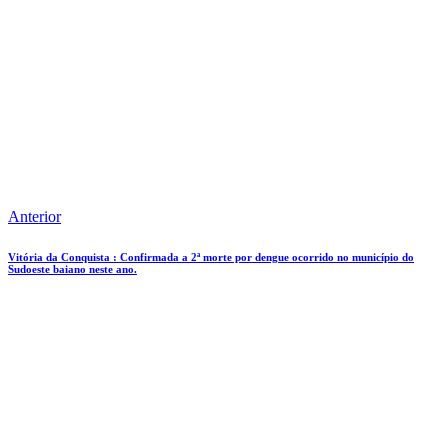
Anterior
Vitória da Conquista : Confirmada a 2ª morte por dengue ocorrido no município do
Sudoeste baiano neste ano.