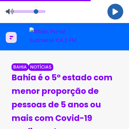
BAHIA
NOTÍCIAS
Bahia é o 5º estado com
menor proporção de
pessoas de 5 anos ou
mais com Covid-19