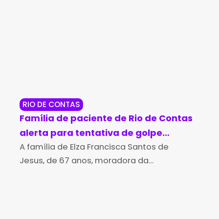
RIO DE CONTAS
RE
Família de paciente de Rio de Contas
Po
alerta para tentativa de golpe
so
durante campanha para compra de
A família de Elza Francisca Santos de
Di
O T
Jesus, de 67 anos, moradora da
Bah
medicamento de alto custo
aná
comunidade de Várzea de Pupú, na região
med
de Marcolino Moura, em Rio de Contas,
Min
denunciou uma tentativa
sus
con