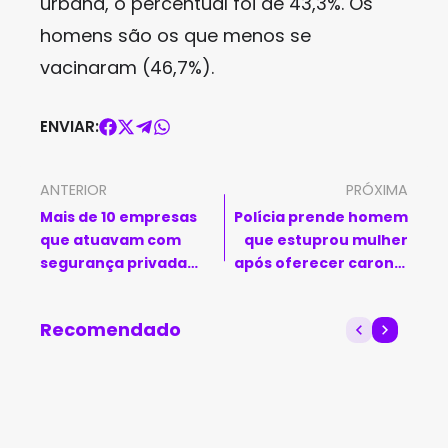
urbana, o percentual foi de 43,3%. Os
homens são os que menos se
vacinaram (46,7%).
ENVIAR:
ANTERIOR
PRÓXIMA
Mais de 10 empresas
Polícia prende homem
que atuavam com
que estuprou mulher
segurança privada
após oferecer carona;
foram fechadas pela PF
caso ocorreu no Oeste
na Bahia
baiano
Recomendado