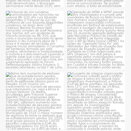
Tribunal do Júri condena
Operação do MPBA e MPMT
caminhoneiro por
...
prende dois investigados e
...
1
0
1
0
Bahia tem aumento de eleitores
Suspeito de integrar
que se autodeclaram
...
organização criminosa
voltada
...
1
0
1
0