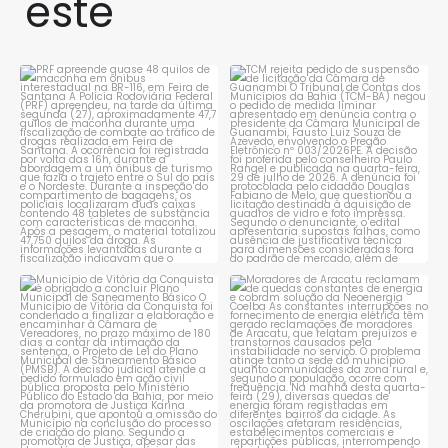
este
PRF apreende quase 48 quilos
TCM rejeita pedido de
de maconha em ônibus
...
suspensão de licitação da
...
1
0
1
0
Município de Vitória da
Moradores de Aracatu
Conquista é obrigado a
...
reclamam de quedas
constantes
...
1
0
1
0