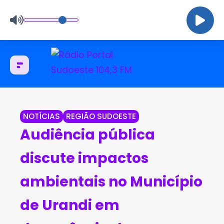
NOTÍCIAS
REGIÃO SUDOESTE
Audiência pública
discute impactos
ambientais no Município
de Urandi em