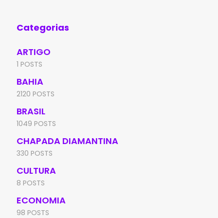
Anísio Teixeira (Inep),
Ed
Categorias
ARTIGO
1 POSTS
BAHIA
2120 POSTS
BRASIL
1049 POSTS
CHAPADA DIAMANTINA
330 POSTS
CULTURA
8 POSTS
ECONOMIA
98 POSTS