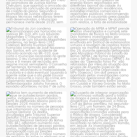
Tribunal do Júri condena
Operação do MPBA e MPMT
caminhoneiro por
...
prende dois investigados e
...
1
0
1
0
Bahia tem aumento de eleitores
Suspeito de integrar
que se autodeclaram
...
organização criminosa
voltada
...
1
0
1
0