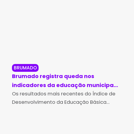
BRUMADO
BO
Brumado registra queda nos
Bo
indicadores da educação municipal
de
no Ideb 2025
Os resultados mais recentes do Índice de
Bah
Com
Desenvolvimento da Educação Básica
loc
(Ideb), divulgados pelo Ministério da
Bac
Educação (MEC) e pelo Instituto Nacional
des
de Estudos e Pesquisas Educacionais
no 