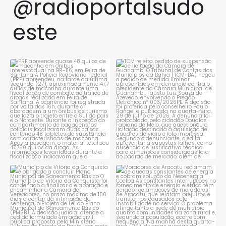
@radioportalsudo
este
PRF apreende quase 48 quilos
TCM rejeita pedido de
de maconha em ônibus
...
suspensão de licitação da
...
1
0
1
0
Município de Vitória da
Moradores de Aracatu
Conquista é obrigado a
...
reclamam de quedas
constantes
...
1
0
1
0