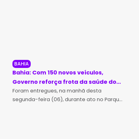
BAHIA
RE
Bahia: Com 150 novos veículos,
Coz
Governo reforça frota da saúde dos
irr
municípios
Foram entregues, na manhã desta
da
Na 
segunda-feira (06), durante ato no Parque
Coo
de Exposições Agropecuárias de Salvador,
Amb
150 veículos que vão reforçar e renovar a
ind
frota de saúde dos municípios baianos.
da 