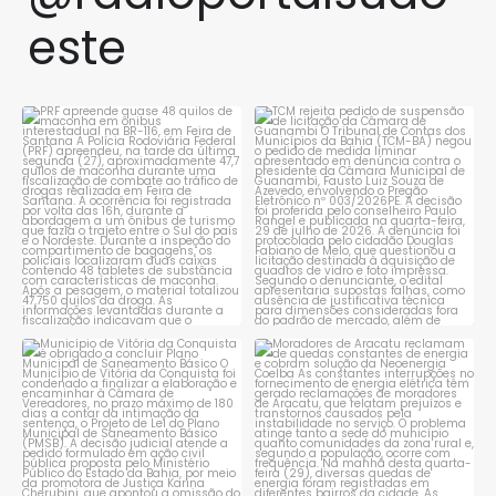
este
PRF apreende quase 48 quilos
TCM rejeita pedido de
de maconha em ônibus
...
suspensão de licitação da
...
1
0
1
0
Município de Vitória da
Moradores de Aracatu
Conquista é obrigado a
...
reclamam de quedas
constantes
...
1
0
1
0