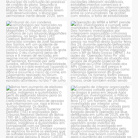
Tribunal do Júri condena
Operação do MPBA e MPMT
caminhoneiro por
...
prende dois investigados e
...
1
0
1
0
Bahia tem aumento de eleitores
Suspeito de integrar
que se autodeclaram
...
organização criminosa
voltada
...
1
0
1
0