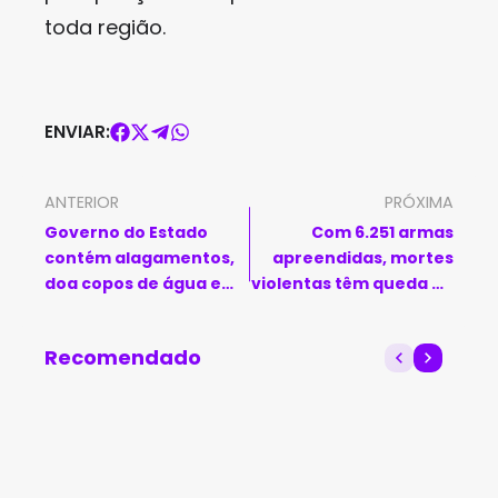
toda região.
ENVIAR:
ANTERIOR
PRÓXIMA
Governo do Estado
Com 6.251 armas
contém alagamentos,
apreendidas, mortes
doa copos de água e
violentas têm queda de
monitora situação de
33% em novembro na
rodovias após chuvas
Bahia
Recomendado
na Bahia