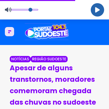
NOTÍCIAS
REGIÃO SUDOESTE
Apesar de alguns
transtornos, moradores
comemoram chegada
das chuvas no sudoeste