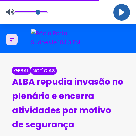
GERAL
NOTÍCIAS
ALBA repudia invasão no
plenário e encerra
atividades por motivo
de segurança