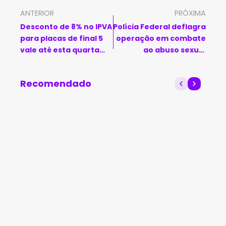
ANTERIOR
PRÓXIMA
Desconto de 8% no IPVA
Polícia Federal deflagra
para placas de final 5
operação em combate
vale até esta quarta
ao abuso sexual
(28) na Bahia
infantojuvenil no
interior da Bahia
Recomendado