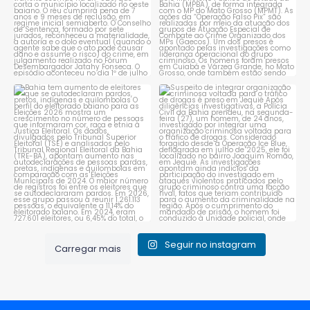
Bahia tem aumento de eleitores
Suspeito de integrar
que se autodeclaram
...
organização criminosa
voltada
...
1
0
1
0
Seguir no instagram
Carregar mais