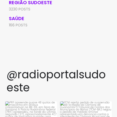
REGIÃO SUDOESTE
3230 POSTS
SAÚDE
166 POSTS
@radioportalsudo
este
PRF apreende quase 48 quilos
TCM rejeita pedido de
de maconha em ônibus
...
suspensão de licitação da
...
1
0
1
0