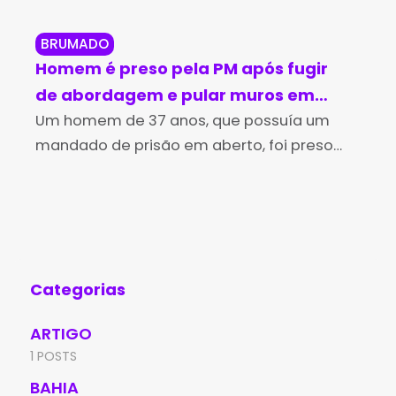
BRUMADO
BR
Homem é preso pela PM após fugir
Br
de abordagem e pular muros em
in
Brumado
Um homem de 37 anos, que possuía um
no
Os 
mandado de prisão em aberto, foi preso
Des
pela Polícia Militar na tarde desta sexta-
(Id
feira (7), no bairro Irmã Dulce, em Brumado.
Edu
A
de 
Aní
Categorias
ARTIGO
1 POSTS
BAHIA