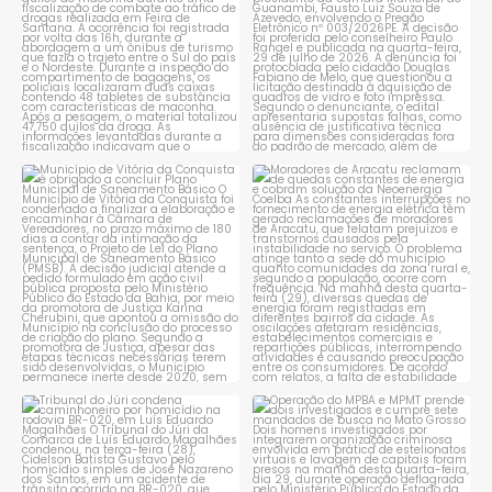
Município de Vitória da
Moradores de Aracatu
Conquista é obrigado a
...
reclamam de quedas
constantes
...
1
0
1
0
Tribunal do Júri condena
Operação do MPBA e MPMT
caminhoneiro por
...
prende dois investigados e
...
1
0
1
0