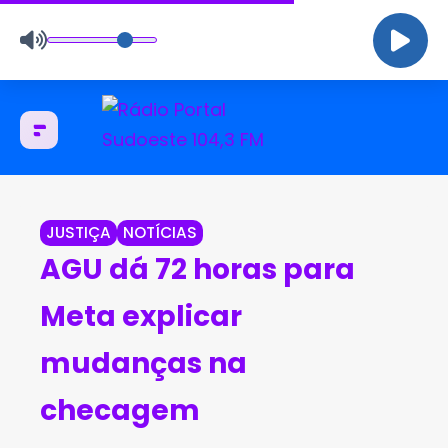
JUSTIÇA
NOTÍCIAS
AGU dá 72 horas para
Meta explicar
mudanças na
checagem