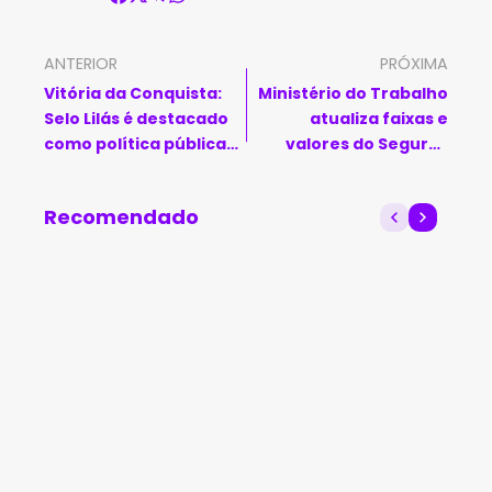
ANTERIOR
PRÓXIMA
Vitória da Conquista:
Ministério do Trabalho
Selo Lilás é destacado
atualiza faixas e
como política pública
valores do Seguro-
de igualdade de gênero
Desemprego
no mundo do trabalho
Recomendado