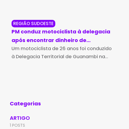
REGIÃO SUDOESTE
IUI
PM conduz motociclista à delegacia
PM
após encontrar dinheiro de
su
procedência suspeita em Guanambi
Um motociclista de 26 anos foi conduzido
ab
Uma
à Delegacia Territorial de Guanambi na
adu
noite de quinta-feira (6), após ser flagrado
Mil
transportando uma quantia em dinheiro
dis
sem conseguir explicar de forma
17º
Categorias
ARTIGO
1 POSTS