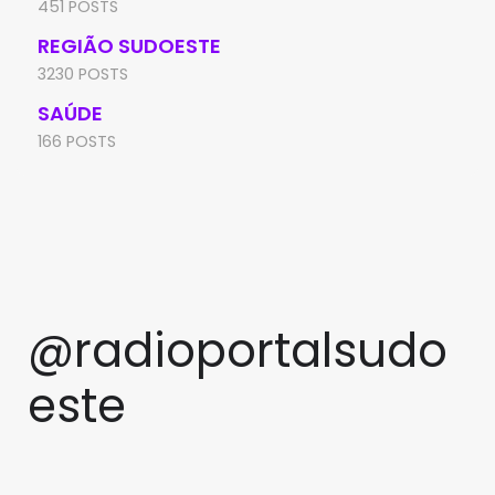
451 POSTS
REGIÃO SUDOESTE
3230 POSTS
SAÚDE
166 POSTS
@radioportalsudo
este
PRF apreende quase 48 quilos
TCM rejeita pedido de