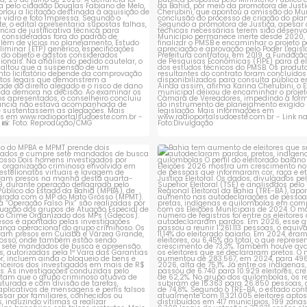
ção do MPBA e MPMT prende dois
Bahia tem aumento de eleitores
investigados e
...
autodeclaram
...
1
0
1
0