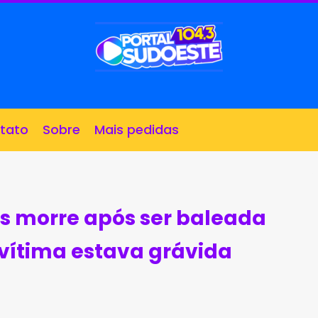
tato
Sobre
Mais pedidas
os morre após ser baleada
 vítima estava grávida