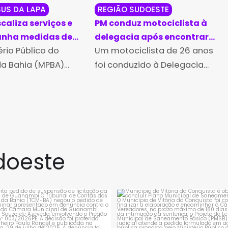
US DA LAPA
REGIÃO SUDOESTE
caliza serviços e
PM conduz motociclista à
nha medidas de
delegacia após encontrar
o durante Romaria
ério Público do
dinheiro de procedência
Um motociclista de 26 anos
Jesus da Lapa
suspeita em Guanambi
da Bahia (MPBA)
foi conduzido à Delegacia
m regime de
Territorial de Guanambi na
 durante a Romaria
noite de quinta-feira (6),
Jesus da Lapa,
após ser flagrado
a entre 28 de julho e
transportando uma quantia
sto,
em dinheiro sem conseguir
explicar de forma
doeste
rejeita pedido de suspensão de
Município de Vitória da Conqui
licitação da
...
obrigado a
...
1
0
1
0