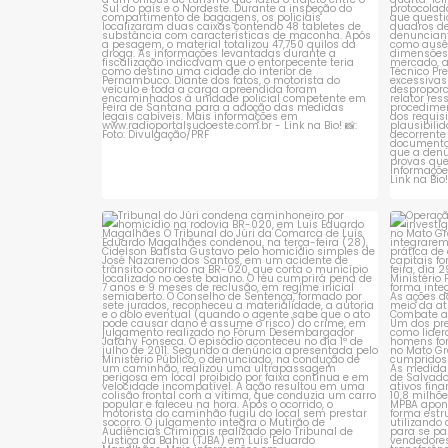
Tribunal do Júri condena caminhoneiro
Opera
por
...
1
0