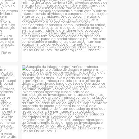
 que se
Suspeito de integrar organização criminosa
voltada
...
1
0