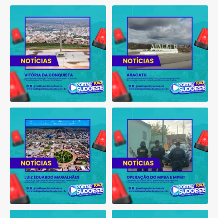
Município de Vitória da
Moradores de Aracatu
Conquista é obrigado a
...
reclamam de quedas
constantes
...
1
0
1
0
Tribunal do Júri condena
Operação do MPBA e MPMT
caminhoneiro por
...
prende dois investigados e
...
1
0
1
0
Bahia tem aumento de eleitores
Suspeito de integrar