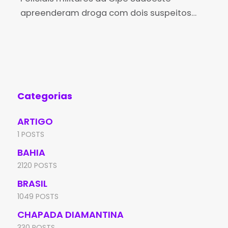
apreenderam droga com dois suspeitos
Pol
de tráfico, no município de Guanambi, na
dom
manhã de quarta-feira (16). Durante
Cân
intensificação de patrulhamento na
22 
região, os militares visualizaram
Categorias
ARTIGO
1 POSTS
BAHIA
2120 POSTS
BRASIL
1049 POSTS
CHAPADA DIAMANTINA
330 POSTS