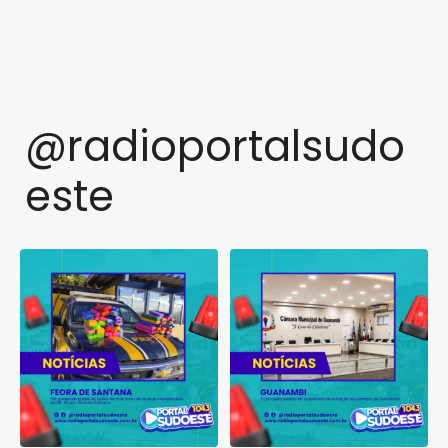
@radioportalsudo
este
PRF apreende quase 48 quilos
TCM rejeita pedido de
de maconha em ônibus
...
suspensão de licitação da
...
1
0
1
0