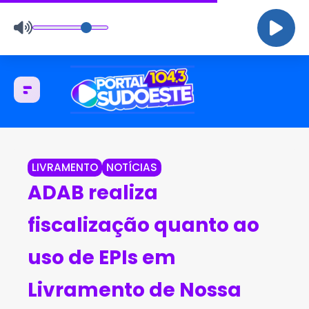
LIVRAMENTO
NOTÍCIAS
ADAB realiza
fiscalização quanto ao
uso de EPIs em
Livramento de Nossa