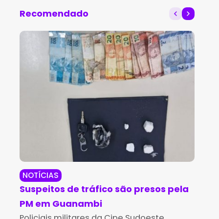
Recomendado
NOTÍCIAS
RE
Suspeitos de tráfico são presos pela
Ho
PM em Guanambi
an
Policiais militares da Cipe Sudoeste
Um 