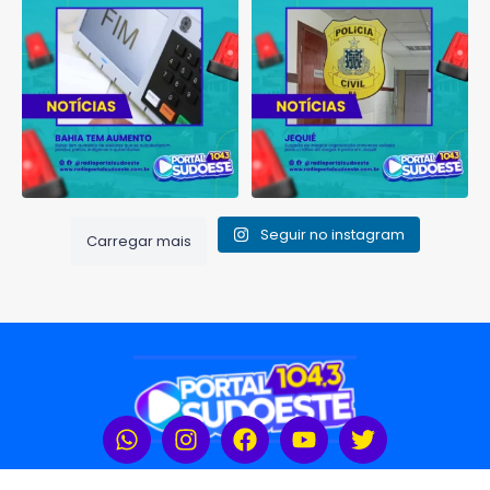
que se autodeclaram
...
organização criminosa
voltada
...
1
0
1
0
Seguir no instagram
Carregar mais