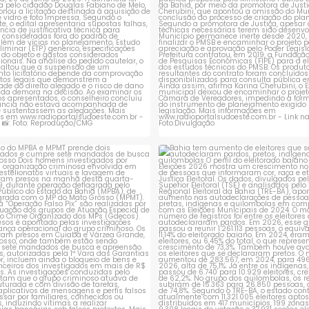
ção do MPBA e MPMT prende dois
Bahia tem aumento de eleitores
investigados e
...
autodeclaram
...
1
0
1
0