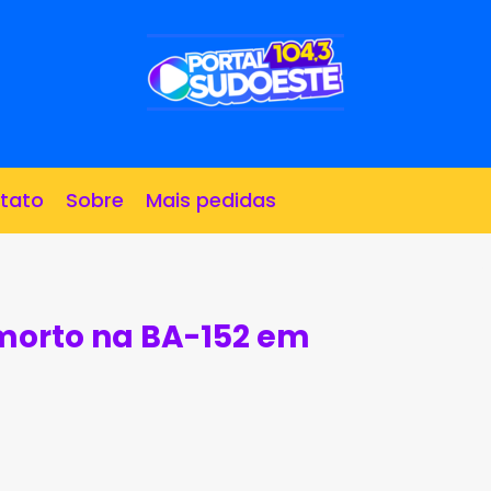
tato
Sobre
Mais pedidas
 morto na BA-152 em