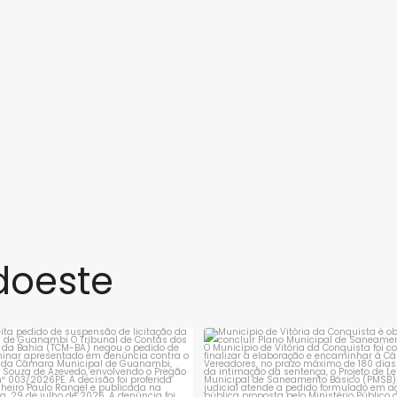
doeste
rejeita pedido de suspensão de
Município de Vitória da Conqui
licitação da
...
obrigado a
...
1
0
1
0