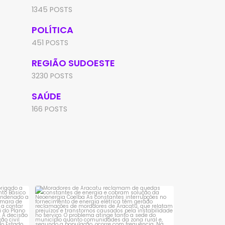
1345 POSTS
POLÍTICA
451 POSTS
REGIÃO SUDOESTE
3230 POSTS
SAÚDE
166 POSTS
sta é
Moradores de Aracatu reclamam de
quedas constantes
...
1
0