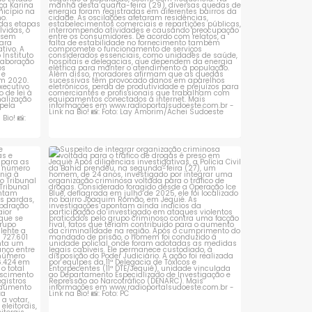
 que se
Suspeito de integrar organização criminosa
voltada
...
1
0