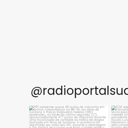
@radioportalsu
PRF apreende quase 48 quilos de maconha
TCM 
em ônibus
...
1
0