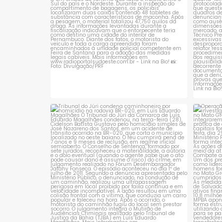
Tribunal do Júri condena caminhoneiro
Opera
por
...
1
0