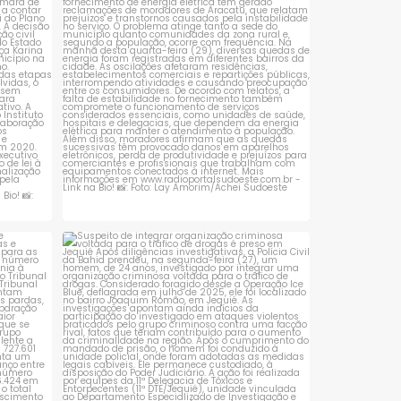
quedas constantes
...
1
0
 que se
Suspeito de integrar organização criminosa
voltada
...
1
0