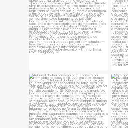
em ônibus
...
Educacionais Anísio Teixeira
1
0
(Inep),
Tribunal do Júri condena caminhoneiro
Opera
por
...
1
0