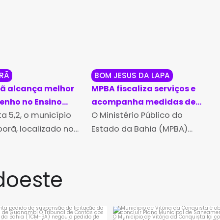
RÃ
BOM JESUS DA LAPA
ã alcança melhor
MPBA fiscaliza serviços e
nho no Ensino
acompanha medidas de
a Bahia no Ideb
 5,2, o município
proteção durante Romaria
O Ministério Público do
de Bom Jesus da Lapa
orã, localizado no
Estado da Bahia (MPBA)
io de Identidade
atuou em regime de
o Paramirim, obteve
plantão durante a Romaria
r desempenho do
de Bom Jesus da Lapa,
doeste
édio do Estado, no
realizada entre 28 de julho e
de Desenvolvimento
6 de agosto,
ação
rejeita pedido de suspensão de
Município de Vitória da Conqui