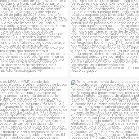
licitação da
...
obrigado a
...
1
0
1
0
ção do MPBA e MPMT prende dois
Bahia tem aumento de eleitores
investigados e
...
autodeclaram
...
1
0
1
0