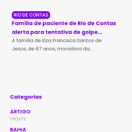
RIO DE CONTAS
RE
Família de paciente de Rio de Contas
Po
alerta para tentativa de golpe
so
durante campanha para compra de
A família de Elza Francisca Santos de
Di
O T
Jesus, de 67 anos, moradora da
Bah
medicamento de alto custo
aná
comunidade de Várzea de Pupú, na região
med
de Marcolino Moura, em Rio de Contas,
Min
denunciou uma tentativa
sus
con
Categorias
ARTIGO
1 POSTS
BAHIA