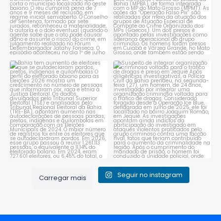
Bahia tem aumento de eleitores
Suspeito de integrar
que se autodeclaram
...
organização criminosa
voltada
...
1
0
1
0
Seguir no instagram
Carregar mais