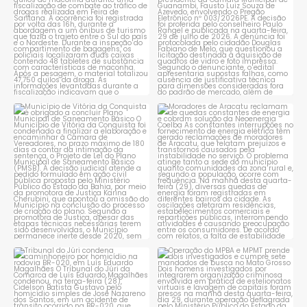
Município de Vitória da
Moradores de Aracatu
Conquista é obrigado a
...
reclamam de quedas
constantes
...
1
0
1
0
Tribunal do Júri condena
Operação do MPBA e MPMT
caminhoneiro por
...
prende dois investigados e
...
1
0
1
0