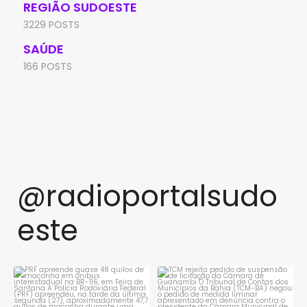
REGIÃO SUDOESTE
3229 POSTS
SAÚDE
166 POSTS
@radioportalsudo
este
PRF apreende quase 48 quilos
TCM rejeita pedido de
de maconha em ônibus
...
suspensão de licitação da
...
1
0
1
0