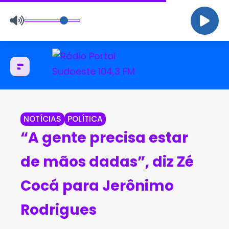
NOTÍCIAS
POLÍTICA
“A gente precisa estar
de mãos dadas”, diz Zé
Cocá para Jerônimo
Rodrigues