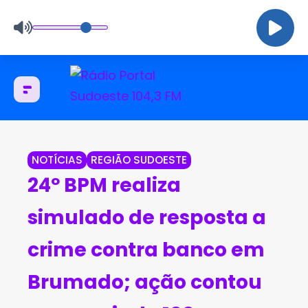
NOTÍCIAS
REGIÃO SUDOESTE
24º BPM realiza
simulado de resposta a
crime contra banco em
Brumado; ação contou