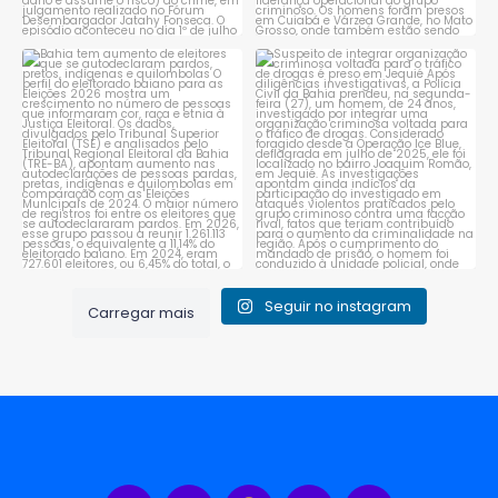
Bahia tem aumento de eleitores
Suspeito de integrar
que se autodeclaram
...
organização criminosa
voltada
...
1
0
1
0
Seguir no instagram
Carregar mais