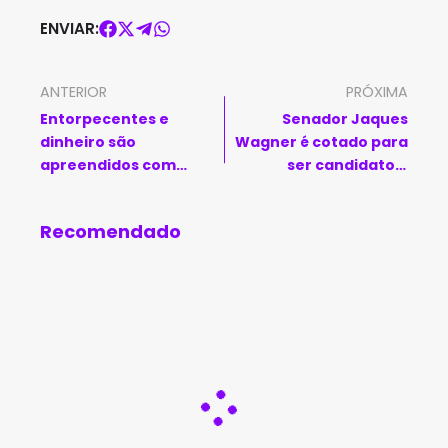
ENVIAR:
ANTERIOR
PRÓXIMA
Entorpecentes e
Senador Jaques
dinheiro são
Wagner é cotado para
apreendidos com
ser candidato à
suspeito pela PM em
presidência do PT, diz
Jequié
colunista
Recomendado