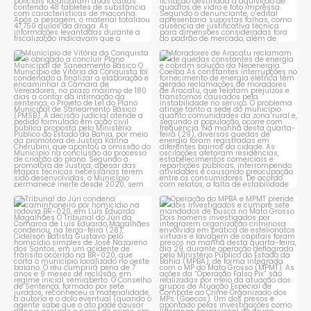
Município de Vitória da
Moradores de Aracatu
Conquista é obrigado a
...
reclamam de quedas
constantes
...
1
0
1
0
Tribunal do Júri condena
Operação do MPBA e MPMT
caminhoneiro por
...
prende dois investigados e
...
1
0
1
0