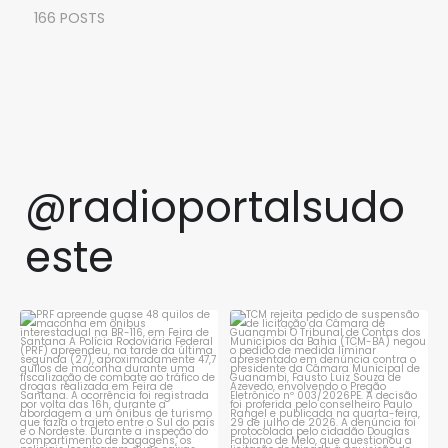
166 POSTS
@radioportalsudo
este
PRF apreende quase 48 quilos
TCM rejeita pedido de
de maconha em ônibus
...
suspensão de licitação da
...
1
0
1
0