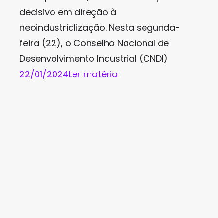
decisivo em direção à
neoindustrialização. Nesta segunda-
feira (22), o Conselho Nacional de
Desenvolvimento Industrial (CNDI)
22/01/2024
Ler matéria
Tenho jogado muitos jogos diferentes,
mas ultimamente tenho gostado mais
de jogos de cassino. É muito
interessante para mim e costumo jogar
com meus amigos ou online. Existem
diferentes sites onde posso jogar e me
divertir. Ultimamente, tenho jogado
apenas
Prosperity Fortune Tree
porque o