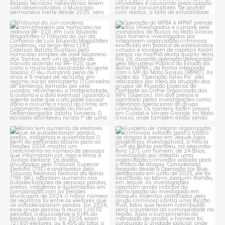
Tribunal do Júri condena
Operação do MPBA e MPMT
caminhoneiro por
...
prende dois investigados e
...
1
0
1
0
Bahia tem aumento de eleitores
Suspeito de integrar
que se autodeclaram
...
organização criminosa
voltada
...
1
0
1
0