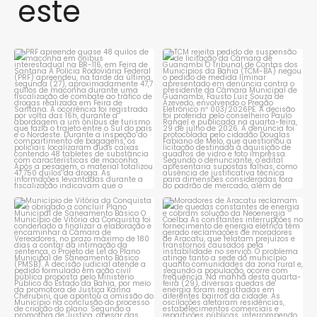
este
PRF apreende quase 48 quilos
TCM rejeita pedido de
de maconha em ônibus
...
suspensão de licitação da
...
1
0
1
0
Município de Vitória da
Moradores de Aracatu
Conquista é obrigado a
...
reclamam de quedas
constantes
...
1
0
1
0